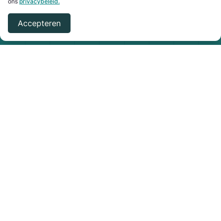
ons
privacybeleid
.
Accepteren
Oplossingen
Resources
Nabestaanden
Case Studies
Organisaties
Contact
Uitvaartondernemers
Partners