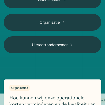
Organisatie
Uitvaartondernemer
Organisaties
Hoe kunnen wij onze operationele
Organi
kosten verminderen en de kwaliteit van